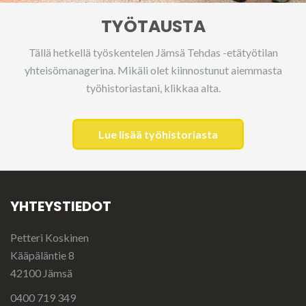
TYÖTAUSTA
Tällä hetkellä työskentelen Jämsä Tehdas -etätyötilan
yhteisömanagerina. Mikäli olet kiinnostunut aiemmasta
työhistoriastani, klikkaa alta.
Lue lisää työhistoriasta
YHTEYSTIEDOT
Petteri Koskinen
Kääpäläntie 8
42100 Jämsä
0400 719 349