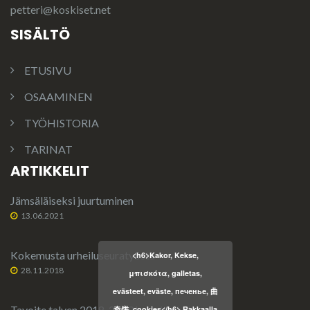
petteri@koskiset.net
SISÄLTÖ
ETUSIVU
OSAAMINEN
TYÖHISTORIA
TARINAT
ARTIKKELIT
Jämsäläiseksi juurtuminen
13.06.2021
Kokemusta urheiluseuratyöstä
<h6>Kakor, Kekse,
28.11.2018
μπισκότα, galletas,
evästeet, eväste, печенье, 曲
Tavoite talven 2018-2019 harjoittelulle
奇饼, cookies</h6> Rakkaalla