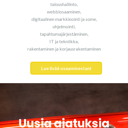
taloushallinto,
webbiosaaminen,
digitaalinen markkinointi ja some,
ohjelmointi,
tapahtumajärjestäminen,
IT ja tekniikka,
rakentaminen ja korjausrakentaminen
Lue lisää osaamisestani
Uusia ajatuksia