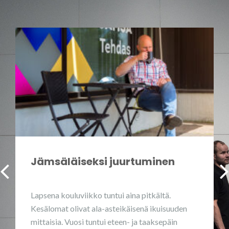
Jämsäläiseksi juurtuminen
Lapsena kouluviikko tuntui aina pitkältä.
Kesälomat olivat ala-asteikäisenä ikuisuuden
mittaisia. Vuosi tuntui eteen- ja taaksepäin