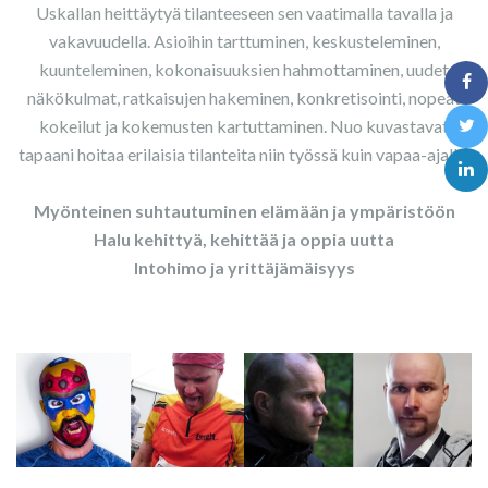
Uskallan heittäytyä tilanteeseen sen vaatimalla tavalla ja
vakavuudella. Asioihin tarttuminen, keskusteleminen,
kuunteleminen, kokonaisuuksien hahmottaminen, uudet
näkökulmat, ratkaisujen hakeminen, konkretisointi, nopeat
kokeilut ja kokemusten kartuttaminen. Nuo kuvastavat
tapaani hoitaa erilaisia tilanteita niin työssä kuin vapaa-ajalla.
Myönteinen suhtautuminen elämään ja ympäristöön
Halu kehittyä, kehittää ja oppia uutta
Intohimo ja yrittäjämäisyys