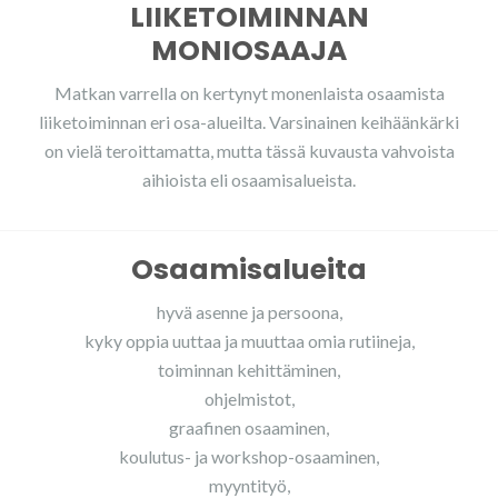
LIIKETOIMINNAN
MONIOSAAJA
Matkan varrella on kertynyt monenlaista osaamista
liiketoiminnan eri osa-alueilta. Varsinainen keihäänkärki
on vielä teroittamatta, mutta tässä kuvausta vahvoista
aihioista eli osaamisalueista.
Osaamisalueita
hyvä asenne ja persoona,
kyky oppia uuttaa ja muuttaa omia rutiineja,
toiminnan kehittäminen,
ohjelmistot,
graafinen osaaminen,
koulutus- ja workshop-osaaminen,
myyntityö,