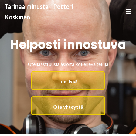
Tarinaa minusta - Petteri
Koskinen
Helposti innostuva
Uteliaasti uusia asioita kokeileva tekijä
Lue lisää
Ota yhteyttä