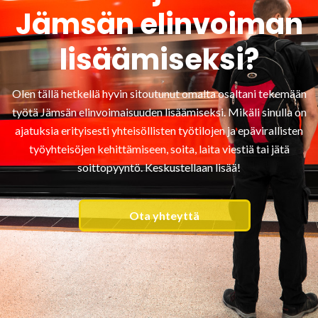
Jämsän elinvoiman
lisäämiseksi?
Olen tällä hetkellä hyvin sitoutunut omalta osaltani tekemään
työtä Jämsän elinvoimaisuuden lisäämiseksi. Mikäli sinulla on
ajatuksia erityisesti yhteisöllisten työtilojen ja epävirallisten
työyhteisöjen kehittämiseen, soita, laita viestiä tai jätä
soittopyyntö. Keskustellaan lisää!
Ota yhteyttä