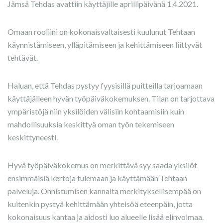
Jämsä Tehdas avattiin käyttäjille aprillipäivänä 1.4.2021.
Omaan rooliini on kokonaisvaltaisesti kuulunut Tehtaan
käynnistämiseen, ylläpitämiseen ja kehittämiseen liittyvät
tehtävät.
Haluan, että Tehdas pystyy fyysisillä puitteilla tarjoamaan
käyttäjälleen hyvän työpäiväkokemuksen. Tilan on tarjottava
ympäristöjä niin yksilöiden välisiin kohtaamisiin kuin
mahdollisuuksia keskittyä oman työn tekemiseen
keskittyneesti.
Hyvä työpäiväkokemus on merkittävä syy saada yksilöt
ensimmäisiä kertoja tulemaan ja käyttämään Tehtaan
palveluja. Onnistumisen kannalta merkityksellisempää on
kuitenkin pystyä kehittämään yhteisöä eteenpäin, jotta
kokonaisuus kantaa ja aidosti luo alueelle lisää elinvoimaa.