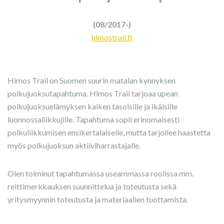
(08/2017-)
himostrail.fi
Himos Trail on Suomen suurin matalan kynnyksen
polkujuoksutapahtuma. Himos Trail tarjoaa upean
polkujuoksuelämyksen kaiken tasoisille ja ikäisille
luonnossaliikkujille. Tapahtuma sopii erinomaisesti
polkuliikkumisen ensikertalaiselle, mutta tarjoilee haastetta
myös polkujuoksun aktiiviharrastajalle.
Olen toiminut tapahtumassa useammassa roolissa mm.
reittimerkkauksen suunnittelua ja toteutusta sekä
yritysmyynnin toteutusta ja materiaalien tuottamista.