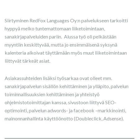
Siirtyminen RedFox Languages Oy:n palvelukseen tarkoitti
hyppyä melko tuntemattomaan liiketoimintaan,
sanakirjapalveluiden pariin. Alussa työ oli pelkästään
myyntiin keskittyvää, mutta jo ensimmäisenä syksynä
kalenteria alkoivat täyttämään myös muut liiketoimintaan
liittyvät tärkeät asiat.
Asiakassuhteiden lisäksi työsarkaa ovat olleet mm.
sanakirjapalvelun sisällön kehittäminen ja ylläpito, palvelun
toiminnallisuuksien kehittäminen ja yhteistyö
ohjelmistotoimittajan kanssa, sivustoon liittyvä SEO-
optimointi, palvelun adwords- ja facebook –markkinointi,
mainonnanhallinta käyttöönotto (Doubleclick, Adsense).