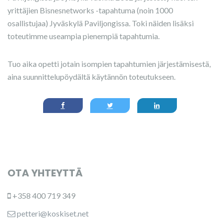
yrittäjien Bisnesnetworks -tapahtuma (noin 1000
osallistujaa) Jyväskylä Paviljongissa. Toki näiden lisäksi
toteutimme useampia pienempiä tapahtumia.
Tuo aika opetti jotain isompien tapahtumien järjestämisestä,
aina suunnittelupöydältä käytännön toteutukseen.
OTA YHTEYTTÄ
+358 400 719 349
petteri@koskiset.net