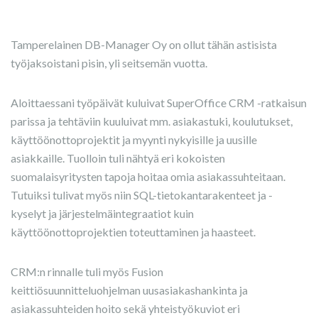
Tamperelainen DB-Manager Oy on ollut tähän astisista
työjaksoistani pisin, yli seitsemän vuotta.
Aloittaessani työpäivät kuluivat SuperOffice CRM -ratkaisun
parissa ja tehtäviin kuuluivat mm. asiakastuki, koulutukset,
käyttöönottoprojektit ja myynti nykyisille ja uusille
asiakkaille. Tuolloin tuli nähtyä eri kokoisten
suomalaisyritysten tapoja hoitaa omia asiakassuhteitaan.
Tutuiksi tulivat myös niin SQL-tietokantarakenteet ja -
kyselyt ja järjestelmäintegraatiot kuin
käyttöönottoprojektien toteuttaminen ja haasteet.
CRM:n rinnalle tuli myös Fusion
keittiösuunnitteluohjelman uusasiakashankinta ja
asiakassuhteiden hoito sekä yhteistyökuviot eri