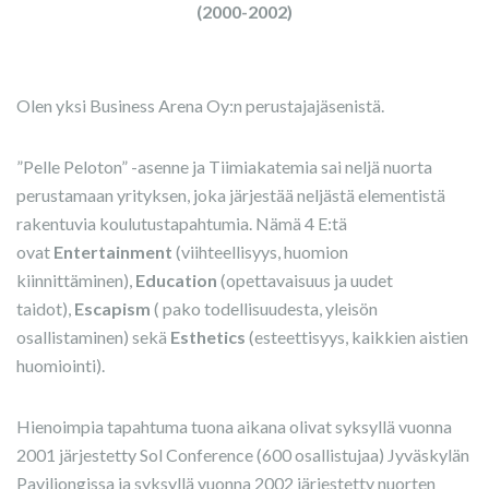
(2000-2002)
Olen yksi Business Arena Oy:n perustajajäsenistä.
”Pelle Peloton” -asenne ja Tiimiakatemia sai neljä nuorta
perustamaan yrityksen, joka järjestää neljästä elementistä
rakentuvia koulutustapahtumia. Nämä 4 E:tä
ovat
Entertainment
(viihteellisyys, huomion
kiinnittäminen),
Education
(opettavaisuus ja uudet
taidot),
Escapism
( pako todellisuudesta, yleisön
osallistaminen) sekä
Esthetics
(esteettisyys, kaikkien aistien
huomiointi).
Hienoimpia tapahtuma tuona aikana olivat syksyllä vuonna
2001 järjestetty Sol Conference (600 osallistujaa) Jyväskylän
Paviljongissa ja syksyllä vuonna 2002 järjestetty nuorten