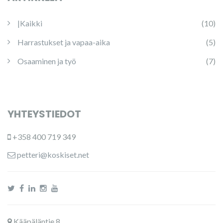
|Kaikki
(10)
Harrastukset ja vapaa-aika
(5)
Osaaminen ja työ
(7)
YHTEYSTIEDOT
+358 400 719 349
petteri@koskiset.net
Kääpäläntie 8